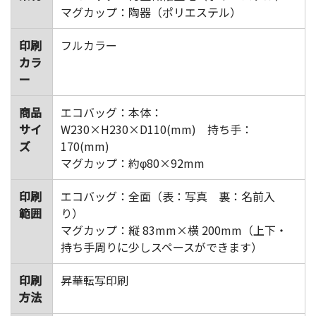
マグカップ：陶器（ポリエステル）
印刷
フルカラー
カラ
ー
商品
エコバッグ：本体：
サイ
W230×H230×D110(mm) 持ち手：
ズ
170(mm)
マグカップ：約φ80×92mm
印刷
エコバッグ：全面（表：写真 裏：名前入
範囲
り）
マグカップ：縦 83mm×横 200mm（上下・
持ち手周りに少しスペースができます）
印刷
昇華転写印刷
方法